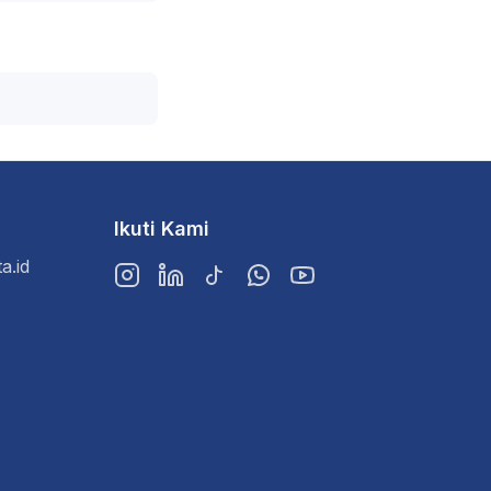
Ikuti Kami
a.id
Instagram
LinkedIn
TikTok
WhatsApp
YouTube