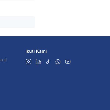
Ikuti Kami
a.id
Instagram
LinkedIn
TikTok
WhatsApp
YouTube