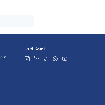
Ikuti Kami
a.id
Instagram
LinkedIn
TikTok
WhatsApp
YouTube