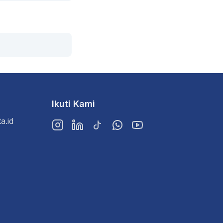
Ikuti Kami
a.id
Instagram
LinkedIn
TikTok
WhatsApp
YouTube