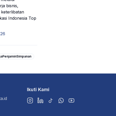
ja bisnis,
keterlibatan
kasi Indonesia Top
026
aPenjaminSimpanan
Ikuti Kami
a.id
Instagram
LinkedIn
TikTok
WhatsApp
YouTube