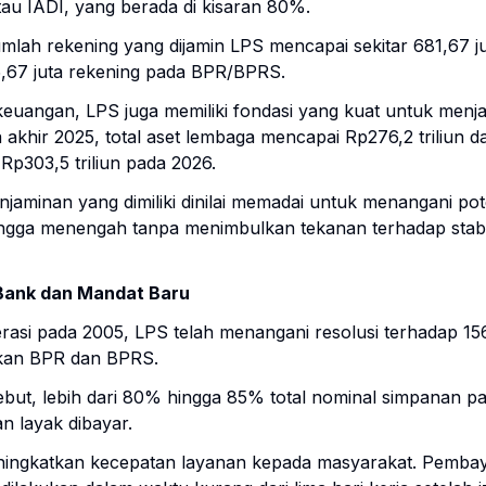
tau IADI, yang berada di kisaran 80%.
umlah rekening yang dijamin LPS mencapai sekitar 681,67 j
,67 juta rekening pada BPR/BPRS.
s keuangan, LPS juga memiliki fondasi yang kuat untuk menj
akhir 2025, total aset lembaga mencapai Rp276,2 triliun d
Rp303,5 triliun pada 2026.
aminan yang dimiliki dinilai memadai untuk menangani pot
ingga menengah tanpa menimbulkan tekanan terhadap stabili
 Bank dan Mandat Baru
rasi pada 2005, LPS telah menangani resolusi terhadap 15
kan BPR dan BPRS.
ebut, lebih dari 80% hingga 85% total nominal simpanan p
an layak dibayar.
ningkatkan kecepatan layanan kepada masyarakat. Pembay