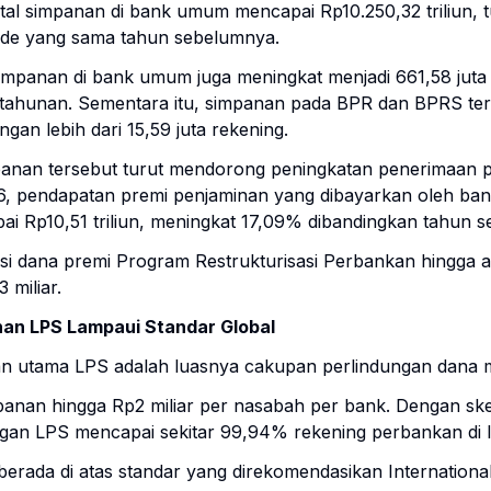
otal simpanan di bank umum mencapai Rp10.250,32 triliun,
ode yang sama tahun sebelumnya.
impanan di bank umum juga meningkat menjadi 661,58 juta 
 tahunan. Sementara itu, simpanan pada BPR dan BPRS ter
ngan lebih dari 15,59 juta rekening.
nan tersebut turut mendorong peningkatan penerimaan p
26, pendapatan premi penjaminan yang dibayarkan oleh ba
 Rp10,51 triliun, meningkat 17,09% dibandingkan tahun 
asi dana premi Program Restrukturisasi Perbankan hingga 
miliar.
an LPS Lampaui Standar Global
an utama LPS adalah luasnya cakupan perlindungan dana 
anan hingga Rp2 miliar per nasabah per bank. Dengan sk
gan LPS mencapai sekitar 99,94% rekening perbankan di I
erada di atas standar yang direkomendasikan International