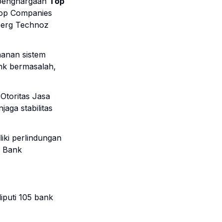
 penghargaan
Top
Top Companies
berg Technoz
hanan sistem
nk bermasalah,
Otoritas Jasa
aga stabilitas
iki perlindungan
n Bank
liputi 105 bank