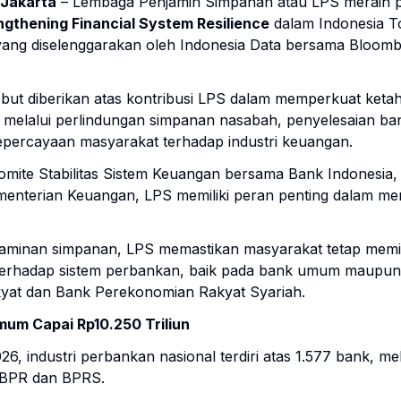
 Jakarta
– Lembaga Penjamin Simpanan atau LPS meraih
engthening Financial System Resilience
dalam Indonesia 
yang diselenggarakan oleh Indonesia Data bersama Bloom
but diberikan atas kontribusi LPS dalam memperkuat keta
 melalui perlindungan simpanan nasabah, penyelesaian ba
epercayaan masyarakat terhadap industri keuangan.
mite Stabilitas Sistem Keuangan bersama Bank Indonesia, 
enterian Keuangan, LPS memiliki peran penting dalam menj
njaminan simpanan, LPS memastikan masyarakat tetap memil
terhadap sistem perbankan, baik pada bank umum maupu
yat dan Bank Perekonomian Rakyat Syariah.
um Capai Rp10.250 Triliun
26, industri perbankan nasional terdiri atas 1.577 bank, me
 BPR dan BPRS.