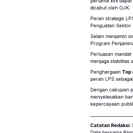
pertama kini dapat
dicabut oleh OJK.
Peran strategis L
Penguatan Sektor
Selain menjamin s
Program Penjaminan
Perluasan mandat t
menjaga stabilitas
Penghargaan
Top 
peran LPS sebagai 
Dengan cakupan pe
menyelesaikan ban
kepercayaan publi
____________________
Catatan Redaksi
:
Data bersama Bloom