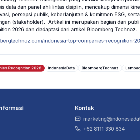
 data dan panel ahli lintas disiplin, mencakup dimensi kiner
asi, persepsi publik, keberlanjutan & komitmen ESG, serta 
an (stakeholder). Artikel ini merupakan bagian dari publi
ion 2026 dan diadaptasi dari artikel Bloomberg Technoz.
bergtechnoz.com/indonesia-top-companies-recognition-2
ies Recognition 2026
IndonesiaData
BloombergTechnoz
Lembag
Informasi
Kontak
marketing@indonesiadat
+62 8111 330 834