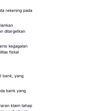
uta rekening pada
alankan
an ditargetkan
ensi kegagalan
tas fiskal
6 bank, yang
ada bank yang
aran klaim tahap