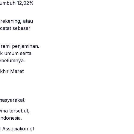
 tumbuh 12,92%
rekening, atau
catat sebesar
remi penjaminan.
nk umum serta
sebelumnya.
akhir Maret
masyarakat.
ema tersebut,
ndonesia.
 Association of