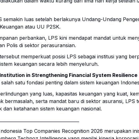
 dilakukan dalam waktu kurang dari lima hari kerja setelah 
PS semakin luas setelah berlakunya Undang-Undang Peng
 Keuangan atau UU P2SK.
impanan perbankan, LPS kini mendapat mandat untuk men
 Polis di sektor perasuransian.
ersebut memperkuat posisi LPS sebagai institusi yang ber
 sistem keuangan secara lebih menyeluruh.
Institution in Strengthening Financial System Resilience
salah satu fondasi penting dalam sistem keuangan Indones
rlindungan yang luas, kapasitas keuangan yang kuat, k
k bermasalah, serta mandat baru di sektor asuransi, LPS
k dan ketahanan sistem keuangan nasional.
_____________________________________
 Indonesia Top Companies Recognition 2026 merupakan inisi
berg Technoz Intelligence yang menilai kinerja korporasi