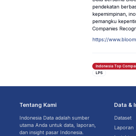
pendekatan berbasis
kepemimpinan, inov
pemangku kepenting
Companies Recognit
https://www.bloom
Indonesia Top Compan
LPS
Tentang Kami
Data & 
Indonesia Data adalah sumber
Dataset
utama Anda untuk data, laporan,
Laporan
dan insight pasar Indonesia.