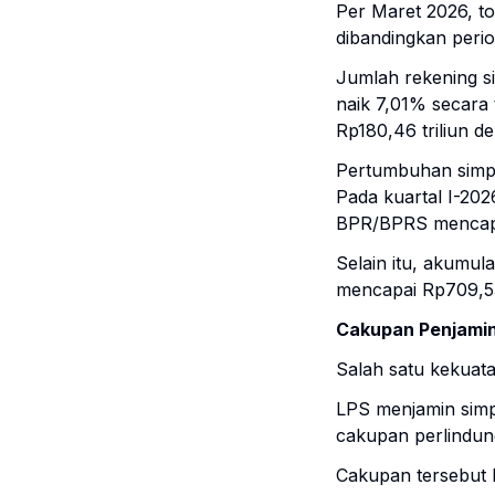
Per Maret 2026, t
dibandingkan peri
Jumlah rekening s
naik 7,01% secara
Rp180,46 triliun de
Pertumbuhan simpa
Pada kuartal I-20
BPR/BPRS mencapai
Selain itu, akumul
mencapai Rp709,53 
Cakupan Penjamin
Salah satu kekuat
LPS menjamin simp
cakupan perlindun
Cakupan tersebut b