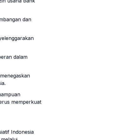
izin usaha bank
embangan dan
yelenggarakan
peran dalam
menegaskan
ia.
emampuan
 terus memperkuat
atif Indonesia
 melalui